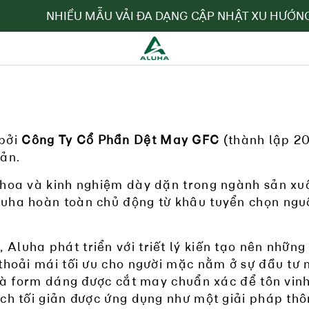
NHIỀU MẪU VẢI ĐA DẠNG CẬP NHẬT XU HƯỚNG
 bởi
Công Ty Cổ Phần Dệt May GFC
(thành lập 20
bản.
 hoa và kinh nghiệm dày dặn trong ngành sản xuấ
luha hoàn toàn chủ động từ khâu tuyển chọn ngu
Aluha phát triển với triết lý kiến tạo nên những
thoải mái tối ưu cho người mặc nằm ở sự đầu tư n
 là form dáng được cắt may chuẩn xác để tôn vinh
ách tối giản được ứng dụng như một giải pháp thô