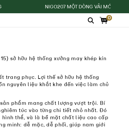
NIGO207 MỘT DÒNG VẢI MỚI
0
15) sở hữu hệ thống xưởng may khép kín
t trang phục. Lợi thế sở hữu hệ thống
ồn nguyên liệu khắt khe đến việc làm chủ
 sản phẩm mang chất lượng vượt trội. Bí
ghiêm túc vào từng chi tiết nhỏ nhất. Đó
 hình thể, và là bề mặt chất liệu cao cấp
ng minh: dễ mặc, dễ phối, giúp nam giới