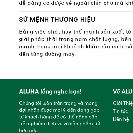
dễ dàng có được vẻ ngoài chỉn chu mà kh
SỨ MỆNH THƯƠNG HIỆU
Bằng việc phát huy thế mạnh sản xuất từ
giải pháp thời trang nam chất lượng, bền b
mạnh trong mọi khoảnh khắc của cuộc sốn
đến từng đường may.
ALUHA lắng nghe bạn!
Về AL
Chúng tôi luôn trân trọng và mong
Giới Thi
đợi nhận được mọi ý kiến đóng góp
Tin tức
từ khách hàng để có thể nâng cấp
Liên hệ
trải nghiệm dịch vụ và sản phẩm tốt
hơn nữa