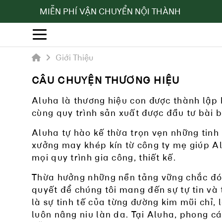
MIỄN PHÍ VẬN CHUYỂN NỘI THÀNH
Giới Thiệu
CÂU CHUYỆN THƯƠNG HIỆU
Aluha là thương hiệu con được thành lập
cùng quy trình sản xuất được đầu tư bài 
Aluha tự hào kế thừa trọn vẹn những tinh
xưởng may khép kín từ công ty mẹ giúp A
mọi quy trình gia công, thiết kế.
Thừa hưởng những nền tảng vững chắc đó, 
quyết để chúng tôi mang đến sự tự tin và 
là sự tinh tế của từng đường kim mũi chỉ,
luôn nâng niu làn da. Tại Aluha, phong c