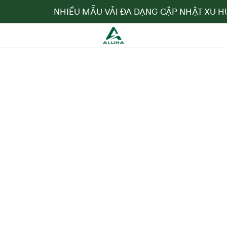
NHIỀU MẪU VẢI ĐA DẠNG CẬP NHẬT XU HƯ