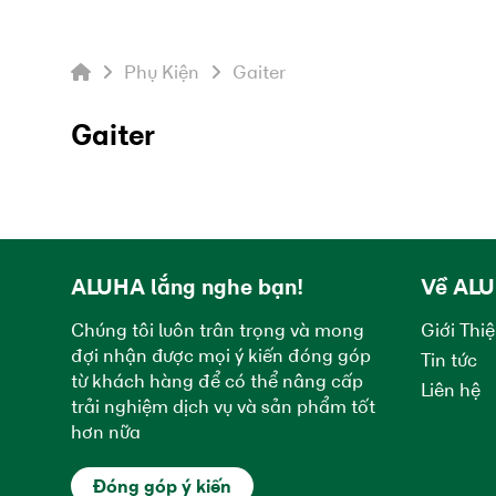
Phụ Kiện
Gaiter
Gaiter
ALUHA lắng nghe bạn!
Về AL
Chúng tôi luôn trân trọng và mong
Giới Thi
đợi nhận được mọi ý kiến đóng góp
Tin tức
từ khách hàng để có thể nâng cấp
Liên hệ
trải nghiệm dịch vụ và sản phẩm tốt
hơn nữa
Đóng góp ý kiến