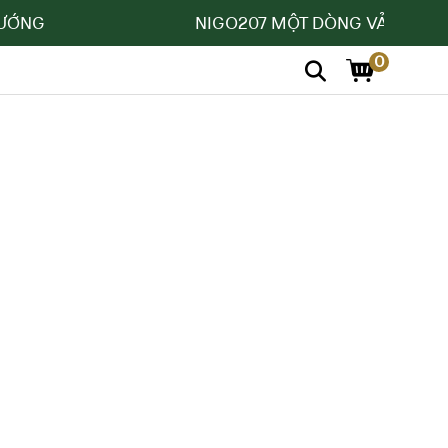
ỚNG
NIGO207 MỘT DÒNG VẢI MỚI
0