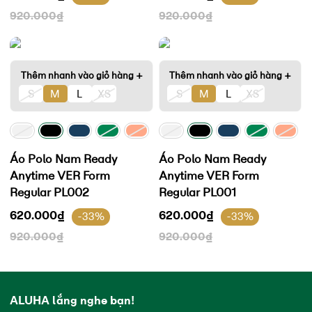
920.000
₫
920.000
₫
Thêm nhanh vào giỏ hàng +
Thêm nhanh vào giỏ hàng +
S
M
L
XS
S
M
L
XS
Áo Polo Nam Ready
Áo Polo Nam Ready
Anytime VER Form
Anytime VER Form
Regular PL002
Regular PL001
620.000
₫
620.000
₫
-33%
-33%
920.000
₫
920.000
₫
ALUHA lắng nghe bạn!