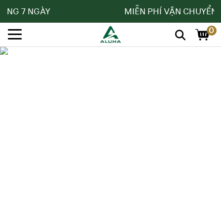
ONG 7 NGÀY
MIỄN PHÍ VẬN CHUYỂN N
0